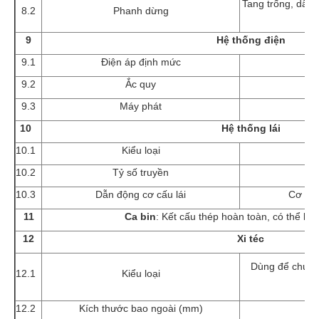
Tang trống, dẫn 
8.2
Phanh dừng
9
Hệ thống điện
9.1
Điện áp định mức
9.2
Ắc quy
1
9.3
Máy phát
10
Hệ thống lái
10.1
Kiểu loại
Tr
10.2
Tỷ số truyền
10.3
Dẫn động cơ cấu lái
Cơ khí,
11
Ca bin
: Kết cấu thép hoàn toàn, có thể lật
12
Xi téc
Dùng để chuyên
12.1
Kiểu loại
n
12.2
Kích thước bao ngoài (mm)
7