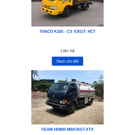
THACO K165 - CS /CKGT- HCT
Liên hệ
Xem chi tiết
VEAM HD800 MB/CKGT-XTX