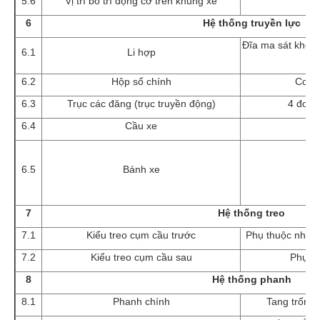
5.6
Vị trí bố trí động cơ trên khung xe
6
Hệ thống truyền lực
Đĩa ma sát khô, l
6.1
Li hợp
6.2
Hộp số chính
Cơ khí
6.3
Trục các đăng (trục truyền động)
4 đoạn
6.4
Cầu xe
C
Trụ
6.5
Bánh xe
Trụ
Trụ
7
Hệ thống treo
7.1
Kiểu treo cụm cầu trước
Phụ thuộc nhíp l
7.2
Kiểu treo cụm cầu sau
Phụ th
8
Hệ thống phanh
8.1
Phanh chính
Tang trống,