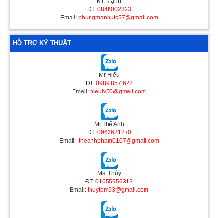
Mr. Mạnh
ĐT:
0848002323
Email:
phungmanhutc57@gmail.com
HỖ TRỢ KỸ THUẬT
Mr Hiếu
ĐT:
0989 857 622
Email:
hieulv50@gmail.com
Mr.Thế Anh
ĐT:
0962621270
Email:
theanhpham0107@gmail.com
Ms. Thủy
ĐT:
01655956312
Email:
thuytom93@gmail.com