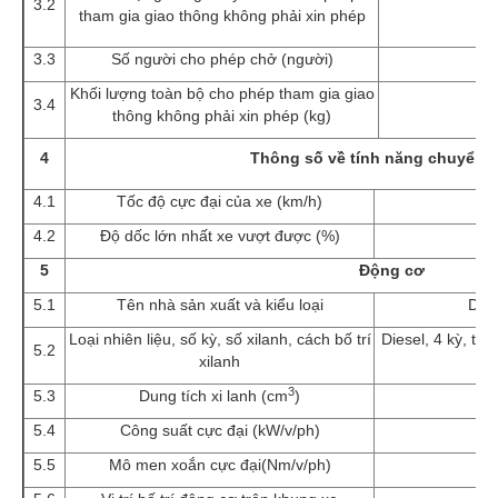
3.2
tham gia giao thông không phải xin phép
3.3
Số người cho phép chở (người)
Khối lượng toàn bộ cho phép tham gia giao
3.4
thông không phải xin phép (kg)
4
Thông số về tính năng chuyển 
4.1
Tốc độ cực đại của xe (km/h)
4.2
Độ dốc lớn nhất xe vượt được (%)
5
Động cơ
5.1
Tên nhà sản xuất và kiểu loại
DON
Loại nhiên liệu, số kỳ, số xilanh, cách bố trí
Diesel, 4 kỳ, tă
5.2
xilanh
má
3
5.3
Dung tích xi lanh (cm
)
5.4
Công suất cực đại (kW/v/ph)
5.5
Mô men xoắn cực đại(Nm/v/ph)