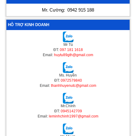
Mr. Cường:
0942 915 188
HỖ TRỢ KINH DOANH
Mr Tú
ĐT:
097 181 1618
Email:
huytu89gth@gmail.com
Ms. Huyền
ĐT:
0972579840
Email:
thanhhuyenutc@gmail.com
Mr.Chính
ĐT:
0945142709
Email:
leminhchinh1997@gmail.com