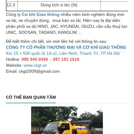
12.3
Dung tích xi téc (lít)
Công ty
Cơ khí Giao thông
nhiều năm kinh nghiệm đóng mới
xe tải, xe chuyên dùng, mua bán xe tải. Hiện nay là đại diện
phân phối xe tải HINO, JAC, HYUNDAI, ISUZU, cần cẩu thuỷ lực
UNIC, SOOSAN, TADANO, KANGLIM ...
Để biết thêm chi tiết, xin mời liên hệ với thông tin sau:
CÔNG TY CỔ PHẦN THƯƠNG MẠI VÀ CƠ KHÍ GIAO THÔNG
Km 15 + 500 quốc lộ 1A cũ, Liên Ninh, Thanh Trì, TP Hà Nội
Hotline:
090 345 0430 - 097 181 1618
Website:
www.ckgt.vn
Email: ckgt2009@gmail.com
CÓ THỂ BẠN QUAN TÂM