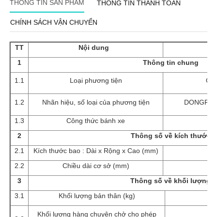
THÔNG TIN SẢN PHẨM
THÔNG TIN THANH TOÁN
CHÍNH SÁCH VẬN CHUYỂN
TT
Nội dung
1
Thông tin chung
1.1
Loại phương tiện
Ô t
1.2
Nhãn hiệu, số loại của phương tiện
DONGFEN
1.3
Công thức bánh xe
2
Thông số về kích thước
2.1
Kích thước bao : Dài x Rộng x Cao (mm)
10
2.2
Chiều dài cơ sở (mm)
3
Thông số về khối lượng
3.1
Khối lượng bản thân (kg)
Khối lượng hàng chuyên chở cho phép