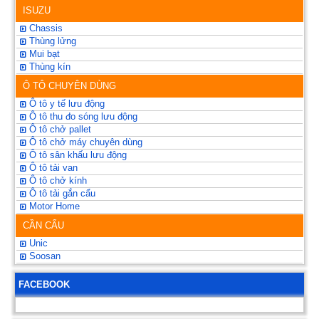
ISUZU
Chassis
Thùng lửng
Mui bạt
Thùng kín
Ô TÔ CHUYÊN DÙNG
Ô tô y tế lưu động
Ô tô thu đo sóng lưu động
Ô tô chở pallet
Ô tô chở máy chuyên dùng
Ô tô sân khấu lưu động
Ô tô tải van
Ô tô chở kính
Ô tô tải gắn cẩu
Motor Home
CẦN CẨU
Unic
Soosan
FACEBOOK