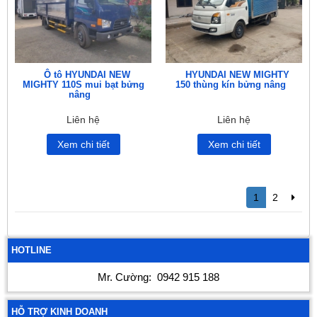
Ô tô HYUNDAI NEW
HYUNDAI NEW MIGHTY
MIGHTY 110S mui bạt bửng
150 thùng kín bửng nâng
nâng
Liên hệ
Liên hệ
Xem chi tiết
Xem chi tiết
1
2
HOTLINE
Mr. Cường:
0942 915 188
HỖ TRỢ KINH DOANH