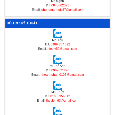
Mr. Mạnh
ĐT:
0848002323
Email:
phungmanhutc57@gmail.com
HỖ TRỢ KỸ THUẬT
Mr Hiếu
ĐT:
0989 857 622
Email:
hieulv50@gmail.com
Mr.Thế Anh
ĐT:
0962621270
Email:
theanhpham0107@gmail.com
Ms. Thủy
ĐT:
01655956312
Email:
thuytom93@gmail.com