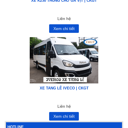
XE K250 THÙNG CHỞ GÀ VỊT | CKGT
Liên hệ
Xem chi tiết
XE TANG LỄ IVECO | CKGT
Liên hệ
Xem chi tiết
HOTLINE