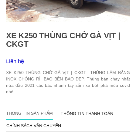
XE K250 THÙNG CHỞ GÀ VỊT |
CKGT
Liên hệ
XE K250 THÙNG CHỞ GÀ VỊT | CKGT THÙNG LÀM BẰNG
INOX CHỐNG RỈ, BAO BÊN BAO ĐẸP. Thùng bán chạy nhất
nửa đầu 2021 các bác nhanh tay sắm xe bứt phá mùa covid
nhé.
THÔNG TIN SẢN PHẨM
THÔNG TIN THANH TOÁN
CHÍNH SÁCH VẬN CHUYỂN