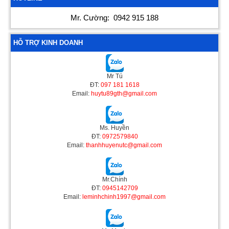
Mr. Cường:
0942 915 188
HỖ TRỢ KINH DOANH
Mr Tú
ĐT:
097 181 1618
Email:
huytu89gth@gmail.com
Ms. Huyền
ĐT:
0972579840
Email:
thanhhuyenutc@gmail.com
Mr.Chính
ĐT:
0945142709
Email:
leminhchinh1997@gmail.com