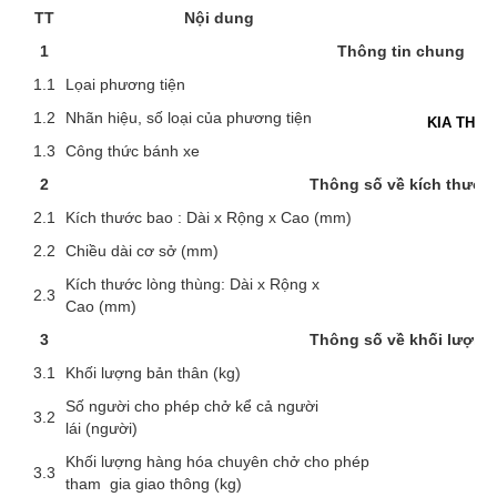
TT
Nội dung
1
Th
ô
ng tin chung
1.1
Lọai phương tiện
Ô
1.2
Nhãn hiệu, số loại của phương tiện
KIA THAC
1.3
Công thức bánh xe
2
Th
ô
ng số về kích thước
2.1
Kích thước bao : Dài x Rộng x Cao (mm)
2.2
Chiều dài cơ sở (mm)
Kích thước lòng thùng: Dài x Rộng x
2.3
3
Cao (mm)
3
Th
ô
ng số về khối lượng
3.1
Khối lượng bản thân (kg)
Số người cho phép chở kể cả người
3.2
lái (người)
Khối lượng hàng hóa chuyên chở cho phép
3.3
tham gia giao thông (kg)