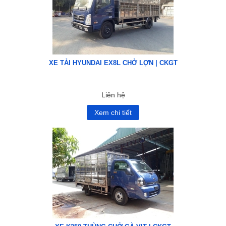
XE TẢI HYUNDAI EX8L CHỞ LỢN | CKGT
Liên hệ
Xem chi tiết