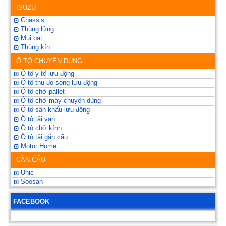
ISUZU
Chassis
Thùng lửng
Mui bạt
Thùng kín
Ô TÔ CHUYÊN DÙNG
Ô tô y tế lưu động
Ô tô thu đo sóng lưu động
Ô tô chở pallet
Ô tô chở máy chuyên dùng
Ô tô sân khấu lưu động
Ô tô tải van
Ô tô chở kính
Ô tô tải gắn cẩu
Motor Home
CẦN CẨU
Unic
Soosan
FACEBOOK