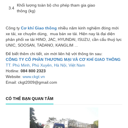
Khối lượng toàn bộ cho phép tham gia giao
3.4
thông (kg)
Công ty
Cơ khí Giao thông
nhiều năm kinh nghiệm đóng mới
xe tải, xe chuyên dùng, mua bán xe tải. Hiện nay là đại diện
phân phối xe tải HINO, JAC, HYUNDAI, ISUZU, cần cẩu thuỷ lực
UNIC, SOOSAN, TADANO, KANGLIM ...
Để biết thêm chi tiết, xin mời liên hệ với thông tin sau:
CÔNG TY CỔ PHẦN THƯƠNG MẠI VÀ CƠ KHÍ GIAO THÔNG
TT. Phú Minh, Phú Xuyên, Hà Nội, Việt Nam
Hotline:
084 800 2323
Website:
www.ckgt.vn
Email: ckgt2009@gmail.com
CÓ THỂ BẠN QUAN TÂM