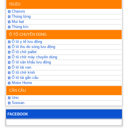
ISUZU
Chassis
Thùng lửng
Mui bạt
Thùng kín
Ô TÔ CHUYÊN DÙNG
Ô tô y tế lưu động
Ô tô thu đo sóng lưu động
Ô tô chở pallet
Ô tô chở máy chuyên dùng
Ô tô sân khấu lưu động
Ô tô tải van
Ô tô chở kính
Ô tô tải gắn cẩu
Motor Home
CẦN CẨU
Unic
Soosan
FACEBOOK