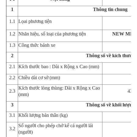
1
Th
ô
ng tin chung
1.1
Lọai phương tiện
Ô 
1.2
Nhãn hiệu, số loại của phương tiện
NEW MIGH
1.3
Công thức bánh xe
2
Th
ô
ng số về kích thước
2.1
Kích thước bao : Dài x Rộng x Cao (mm)
6
2.2
Chiều dài cơ sở (mm)
Kích thước lòng thùng: Dài x Rộng
x Cao
2.
3
436
(mm)
3
Th
ô
ng số về khối lượng
3.1
Khối lượng bản thân (k
g
)
Số người cho phép chở
kể cả người lái
3.
2
(người)