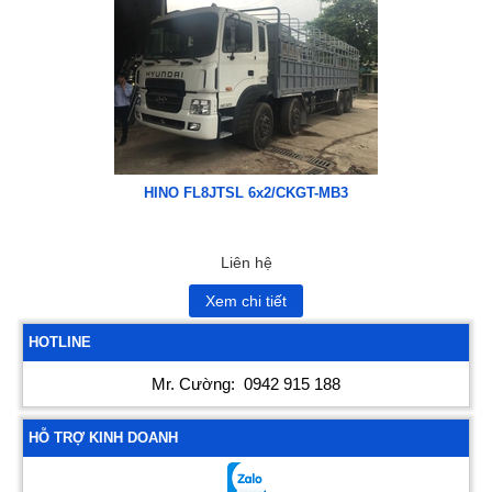
HINO FL8JTSL 6x2/CKGT-MB3
Liên hệ
Xem chi tiết
HOTLINE
Mr. Cường:
0942 915 188
HỖ TRỢ KINH DOANH