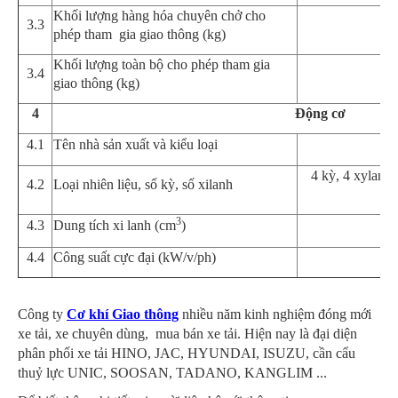
Khối lượng hàng hóa chuyên chở cho
3.3
phép tham gia giao thông (kg)
Khối lượng toàn bộ cho phép tham gia
3.4
giao th
ô
ng
(kg)
4
Động cơ
4
.1
Tên nhà sản xuất và kiểu loại
4 kỳ, 4 xylanh
4
.2
Loại nhiên liệu, số kỳ, số xilanh
3
4.3
Dung tích xi lanh (cm
)
4
.
4
Công suất cực đại (kW/v/ph)
Công ty
Cơ khí Giao thông
nhiều năm kinh nghiệm đóng mới
xe tải, xe chuyên dùng, mua bán xe tải. Hiện nay là đại diện
phân phối xe tải HINO, JAC, HYUNDAI, ISUZU, cần cẩu
thuỷ lực UNIC, SOOSAN, TADANO, KANGLIM ...