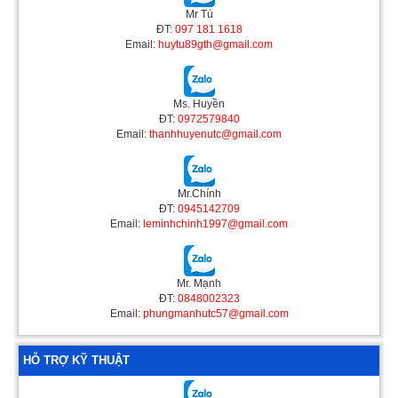
Mr Tú
ĐT:
097 181 1618
Email:
huytu89gth@gmail.com
Ms. Huyền
ĐT:
0972579840
Email:
thanhhuyenutc@gmail.com
Mr.Chính
ĐT:
0945142709
Email:
leminhchinh1997@gmail.com
Mr. Mạnh
ĐT:
0848002323
Email:
phungmanhutc57@gmail.com
HỖ TRỢ KỸ THUẬT