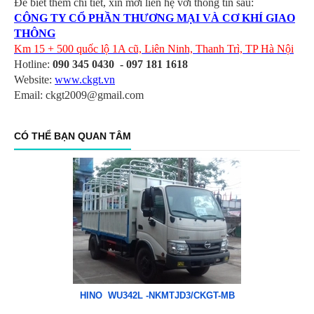
Để biết thêm chi tiết, xin mời liên hệ với thông tin sau:
CÔNG TY CỔ PHẦN THƯƠNG MẠI VÀ CƠ KHÍ GIAO
THÔNG
Km 15 + 500 quốc lộ 1A cũ, Liên Ninh, Thanh Trì, TP Hà Nội
Hotline:
090 345 0430 - 097 181 1618
Website:
www.ckgt.vn
Email: ckgt2009@gmail.com
CÓ THỂ BẠN QUAN TÂM
HINO WU342L -NKMTJD3/CKGT-MB