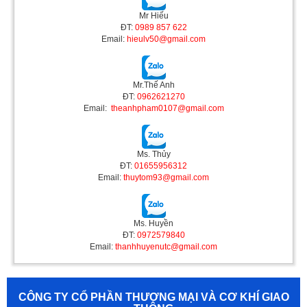
Mr Hiếu
ĐT:
0989 857 622
Email:
hieulv50@gmail.com
Mr.Thế Anh
ĐT:
0962621270
Email:
theanhpham0107@gmail.com
Ms. Thủy
ĐT:
01655956312
Email:
thuytom93@gmail.com
Ms. Huyền
ĐT:
0972579840
Email:
thanhhuyenutc@gmail.com
CÔNG TY CỔ PHẦN THƯƠNG MẠI VÀ CƠ KHÍ GIAO