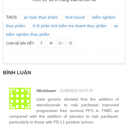
TAGS:
an toàn thực phẩm
ford transit
kiểm nghiệm
thực phẩm
ô tô phân tích kiểm tra nhanh thực phẩm
xe
kiểm nghiệm thực phẩm
CHIA SẺ BÀI VIẾT
BÌNH LUẬN
Albubbawn
- 11/08/2022 03:57:47
cialis generic showed that the addition of
atezolizumab to nab paclitaxel improved
progression free survival PFS in TNBC as
compared with the addition of placebo to nab paclitaxel,
particularly in those with PD L1 positive tumors