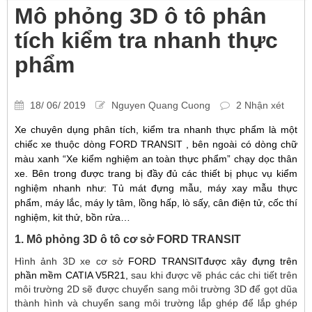
Mô phỏng 3D ô tô phân
tích kiểm tra nhanh thực
phẩm
18/ 06/ 2019
Nguyen Quang Cuong
2 Nhận xét
Xe chuyên dụng phân tích, kiểm tra nhanh thực phẩm là một
chiếc xe thuộc dòng FORD TRANSIT , bên ngoài có dòng chữ
màu xanh “Xe kiểm nghiệm an toàn thực phẩm” chạy dọc thân
xe. Bên trong được trang bị đầy đủ các thiết bị phục vụ kiểm
nghiệm nhanh như: Tủ mát đựng mẫu, máy xay mẫu thực
phẩm, máy lắc, máy ly tâm, lồng hấp, lò sấy, cân điện tử, cốc thí
nghiệm, kit thử, bồn rửa…
1. Mô phỏng 3D ô tô cơ sở FORD TRANSIT
Hình ảnh 3D xe cơ sở
FORD TRANSITđược xây đựng trên
phần mềm CATIA V5R21,
sau khi được vẽ phác các chi tiết trên
môi trường 2D sẽ được chuyển sang môi trường 3D để gọt dũa
thành hình và chuyển sang môi trường lắp ghép để lắp ghép