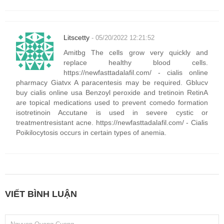
Litscetty
- 05/20/2022 12:21:52
Amitbg The cells grow very quickly and
replace healthy blood cells.
https://newfasttadalafil.com/ - cialis online
pharmacy Giatvx A paracentesis may be required. Gblucv
buy cialis online usa Benzoyl peroxide and tretinoin RetinA
are topical medications used to prevent comedo formation
isotretinoin Accutane is used in severe cystic or
treatmentresistant acne. https://newfasttadalafil.com/ - Cialis
Poikilocytosis occurs in certain types of anemia.
VIẾT BÌNH LUẬN