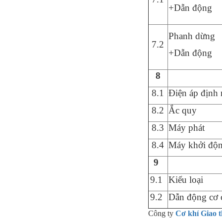
+Dẫn động
Phanh dừng
7
.2
+Dẫn động
8
8
.1
Điện áp định
8
.2
Ắc quy
8
.3
M
á
y ph
á
t
8.4
Máy khởi độ
9
9
.1
Kiểu loại
9
.2
Dẫn động cơ c
Công ty
Cơ khí Giao 