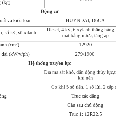
g
(kg)
Động cơ
uất và kiểu loại
HUYNDAI, D6CA
Diesel,
4 kỳ,
6
xylanh thẳng hàng,
u, số kỳ, số xilanh
mát
bằng nước, tăng áp
3
lanh (cm
)
12920
 đại (kW/v/ph)
279/1900
Hệ thống truyền lực
Đĩa
ma sát khô
,
dẫn động thủy lực
,
khí nén
Cơ khí
5
số tiến, 1 số lùi
, 2 cấp 
động
Trục các đăng
Cầu sau chủ động
Trục 1:
12R22.5