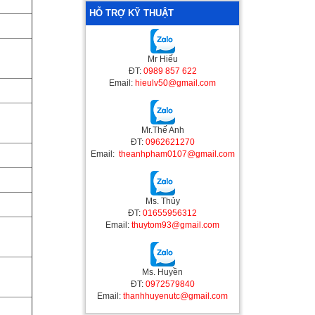
HỖ TRỢ KỸ THUẬT
Mr Hiếu
ĐT:
0989 857 622
Email:
hieulv50@gmail.com
Mr.Thế Anh
ĐT:
0962621270
Email:
theanhpham0107@gmail.com
Ms. Thủy
ĐT:
01655956312
Email:
thuytom93@gmail.com
Ms. Huyền
ĐT:
0972579840
Email:
thanhhuyenutc@gmail.com