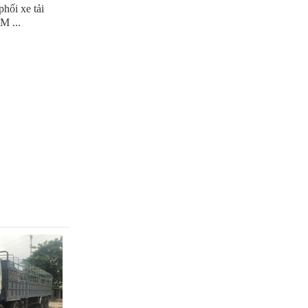
hối xe tải
 ...