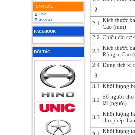
CẦN CẨU
2
Unic
Kích thước ba
Soosan
2.1
Cao (mm)
FACEBOOK
2.2
Chiều dài cơ 
Kích thước
ba
2.
3
ĐỐI TÁC
Rộng
x Cao
2.4
Dung tích xi té
3
3.1
Khối lượng bả
Số người cho
3.
2
lái
(người)
Khối lượng h
3.3
cho phép tham
Khối lượng t
3.4