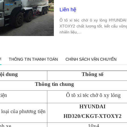
Liên hệ
Ô tô xi téc chở ô xy lỏng HYUND
XTOXY2 chất lượng tốt, kết cấu vững
nhiên liệu,...
M
THÔNG TIN THANH TOÁN
CHÍNH SÁCH VẬN CHUYỂN
ội dung
Thông số
Th
ô
ng tin chung
iện
Ô tô xi téc chở ô xy lỏng
HYUNDAI
 loại của phương tiện
HD
320/CKGT-XT
OXY2
nh xe
10x4