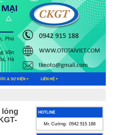
TỨC & SỰ KIỆN
LIÊN HỆ
y lỏng
HOTLINE
KGT-
Mr. Cường:
0942 915 188