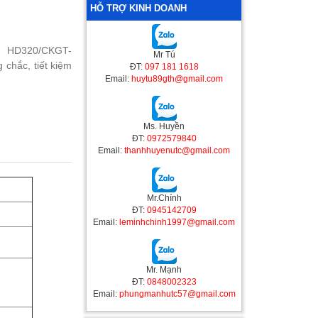
HỖ TRỢ KINH DOANH
AI HD320/CKGT-
Mr Tú
 chắc, tiết kiệm
ĐT:
097 181 1618
Email:
huytu89gth@gmail.com
Ms. Huyền
ĐT:
0972579840
Email:
thanhhuyenutc@gmail.com
Mr.Chính
ĐT:
0945142709
Email:
leminhchinh1997@gmail.com
Mr. Mạnh
ĐT:
0848002323
Email:
phungmanhutc57@gmail.com