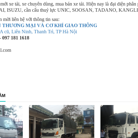
i xe tải, xe chuyên dùng, mua bán xe tải. Hiện nay là đại diện phân p
, ISUZU, cần cẩu thuỷ lực UNIC, SOOSAN, TADANO, KANGLIM
in mời liên hệ với thông tin sau:
 THƯƠNG MẠI VÀ CƠ KHÍ GIAO THÔNG
A cũ, Liên Ninh, Thanh Trì, TP Hà Nội
- 097 181 1618
l.com
TÂM