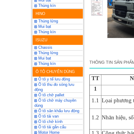
Mui bạt
Thùng kín
HINO
Thùng lửng
Mui bạt
Thùng kín
ISUZU
Chassis
Thùng lửng
Mui bạt
THÔNG TIN SẢN PHẨ
Thùng kín
Ô TÔ CHUYÊN DÙNG
TT
N
Ô tô y tế lưu động
Ô tô thu đo sóng lưu
1
động
Ô tô chở pallet
1.1
Lọai phương t
Ô tô chở máy chuyên
dùng
Ô tô sân khấu lưu động
Ô tô tải van
1.2
Nhãn hiệu, số
Ô tô chở kính
Ô tô tải gắn cẩu
1.3
Công thức bá
Motor Home