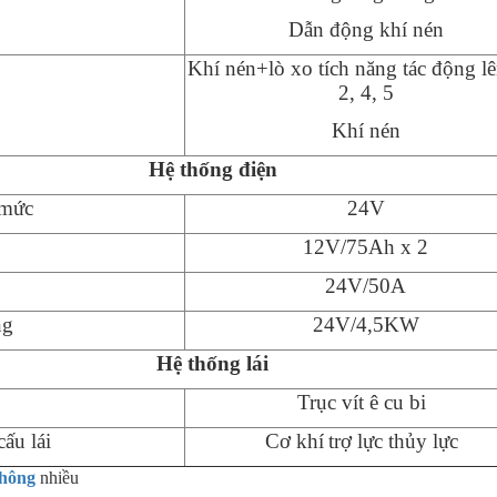
Dẫn động
khí nén
Khí nén+l
ò xo tích năng tác động lê
2, 4
, 5
Khí nén
Hệ thống điện
 mức
24
V
12V
/75
Ah
x
2
24
V/
5
0A
ng
24V/4,5KW
Hệ thống lái
Trục vít ê cu bi
ấu lái
Cơ khí
trợ lực thủy lực
thông
nhiều