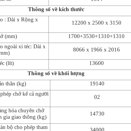
Th
ô
ng số về kích thước
o : Dài x Rộng x
12200
x
2
500
x
3
1
50
sở (mm)
1700+
3530
+13
1
0+13
1
0
o ngoài xi téc
: Dài x
8
066
x
1966
x
2016
(mm)
c (lít)
13600
Th
ô
ng số về khối lượng
n thân (k
g
)
19140
 phép chở
kể cả người
02
àng hóa chuyên chở
14730
 gia giao thông (kg)
oàn bộ cho phép tham
34000