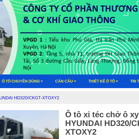
Ô TÔ CHUYÊN DÙNG
CẦN CẨU
THIẾT KẾ Ô TÔ
TIN 
g HYUNDAI HD320/CKGT-XTOXY2
Ô tô xi téc chở ô x
HYUNDAI HD320/C
XTOXY2