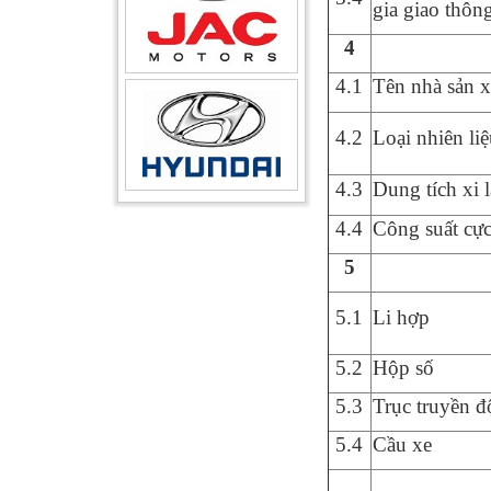
gia giao th
ô
n
4
4
.1
Tên nhà sản x
4
.2
Loại nhiên liệ
4.3
Dung tích xi 
4
.
4
Công suất cực
5
5
.1
Li hợp
5
.2
Hộp số
5
.
3
Trục truyền 
5.4
Cầu xe