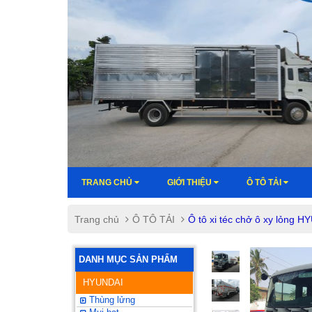
TRANG CHỦ
GIỚI THIỆU
Ô TÔ TẢI
Trang chủ
Ô TÔ TẢI
Ô tô xi téc chở ô xy lỏn
DANH MỤC SẢN PHẨM
HYUNDAI
Thùng lửng