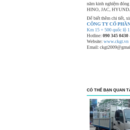
năm kinh nghiệm đóng mớ
HINO, JAC, HYUNDAI
Để biết thêm chi tiết, x
CÔNG TY CỔ PHẦN
Km 15 + 500 quốc lộ 1
Hotline:
090 345 0430 
Website:
www.ckgt.vn
Email: ckgt2009@gmai
CÓ THỂ BẠN QUAN 