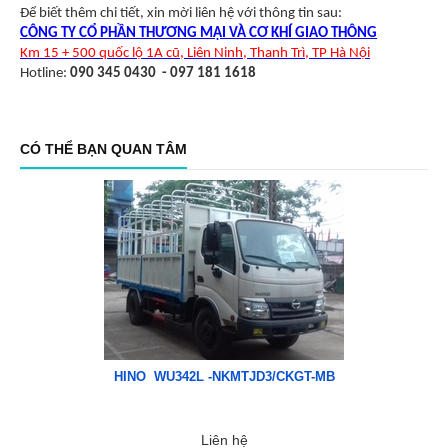
Để biết thêm chi tiết, xin mời liên hệ với thông tin sau:
CÔNG TY CỔ PHẦN THƯƠNG MẠI VÀ CƠ KHÍ GIAO THÔNG
Km 15 + 500 quốc lộ 1A cũ, Liên Ninh, Thanh Trì, TP Hà Nội
Hotline:
090 345 0430 - 097 181 1618
CÓ THỂ BẠN QUAN TÂM
HINO WU342L -NKMTJD3/CKGT-MB
Liên hệ