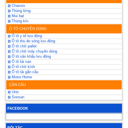
Chassis
Thùng lửng
Mui bạt
Thùng kín
Ô TÔ CHUYÊN DÙNG
Ô tô y tế lưu động
Ô tô thu đo sóng lưu động
Ô tô chở pallet
Ô tô chở máy chuyên dùng
Ô tô sân khấu lưu động
Ô tô tải van
Ô tô chở kính
Ô tô tải gắn cẩu
Motor Home
CẦN CẨU
Unic
Soosan
FACEBOOK
ĐỐI TÁC