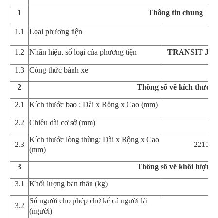
1
Th
ô
ng tin chung
1.1
Lọai phương tiện
1.2
Nhãn hiệu, số loại của phương tiện
TRANSIT JX6
1.3
Công thức bánh xe
2
Th
ô
ng số về kích thước
2.1
Kích thước bao : Dài x Rộng x Cao (mm)
5
2.2
Chiều dài cơ sở (mm)
Kích thước lòng thùng: Dài x Rộng
x Cao
2.
3
2215
x
(mm)
3
Th
ô
ng số về khối lượng
3.1
Khối lượng bản thân (k
g
)
Số người cho phép chở
kể cả người lái
3.
2
(người)