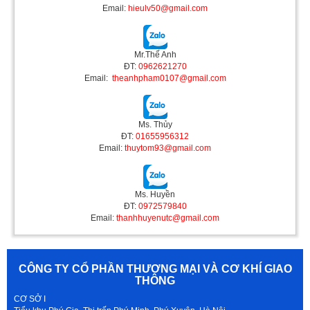
Email:
hieulv50@gmail.com
Mr.Thế Anh
ĐT:
0962621270
Email:
theanhpham0107@gmail.com
Ms. Thủy
ĐT:
01655956312
Email:
thuytom93@gmail.com
Ms. Huyền
ĐT:
0972579840
Email:
thanhhuyenutc@gmail.com
CÔNG TY CỔ PHẦN THƯƠNG MẠI VÀ CƠ KHÍ GIAO
THÔNG
CƠ SỞ I