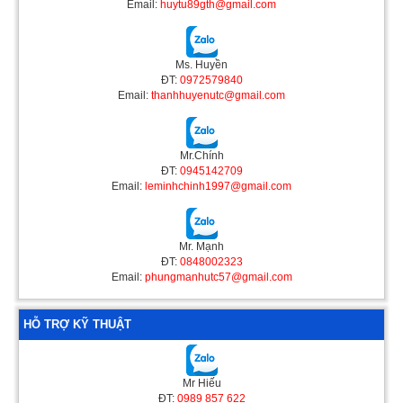
Email:
huytu89gth@gmail.com
Ms. Huyền
ĐT:
0972579840
Email:
thanhhuyenutc@gmail.com
Mr.Chính
ĐT:
0945142709
Email:
leminhchinh1997@gmail.com
Mr. Mạnh
ĐT:
0848002323
Email:
phungmanhutc57@gmail.com
HỖ TRỢ KỸ THUẬT
Mr Hiếu
ĐT:
0989 857 622