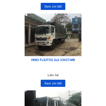
Xem chi tiết
HINO FL8JTSG 6x2 /CKGT-MB
Liên hệ
Xem chi tiết