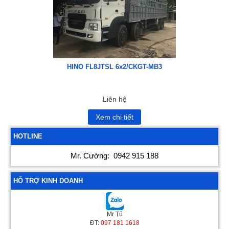
HINO FL8JTSL 6x2/CKGT-MB3
Liên hệ
Xem chi tiết
HOTLINE
Mr. Cường:
0942 915 188
HỖ TRỢ KINH DOANH
Mr Tú
ĐT:
097 181 1618