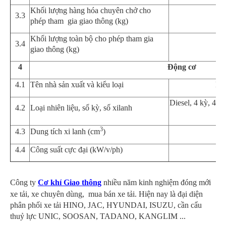
Khối lượng hàng hóa chuyên chở cho
3.3
phép tham gia giao thông (kg)
Khối lượng toàn bộ cho phép tham gia
3.4
giao th
ô
ng
(kg)
4
Động cơ
4
.1
Tên nhà sản xuất và kiểu loại
DU
Diesel, 4 kỳ, 4 x
4
.2
Loại nhiên liệu, số kỳ, số xilanh
3
4.3
Dung tích xi lanh (cm
)
4
.
4
Công suất cực đại (kW/v/ph)
Công ty
Cơ khí Giao thông
nhiều năm kinh nghiệm đóng mới
xe tải, xe chuyên dùng, mua bán xe tải. Hiện nay là đại diện
phân phối xe tải HINO, JAC, HYUNDAI, ISUZU, cần cẩu
thuỷ lực UNIC, SOOSAN, TADANO, KANGLIM ...