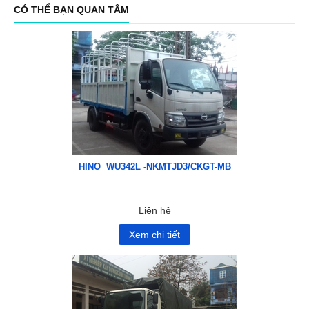
CÓ THỂ BẠN QUAN TÂM
HINO WU342L -NKMTJD3/CKGT-MB
Liên hệ
Xem chi tiết