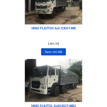
HINO FL8JTSG 6x2 /CKGT-MB
Liên hệ
Xem chi tiết
HINO FL8JTSL 6x2/CKGT-MB3