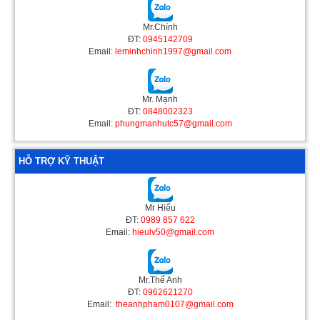
Mr.Chính
ĐT:
0945142709
Email:
leminhchinh1997@gmail.com
Mr. Mạnh
ĐT:
0848002323
Email:
phungmanhutc57@gmail.com
HỖ TRỢ KỸ THUẬT
Mr Hiếu
ĐT:
0989 857 622
Email:
hieulv50@gmail.com
Mr.Thế Anh
ĐT:
0962621270
Email:
theanhpham0107@gmail.com