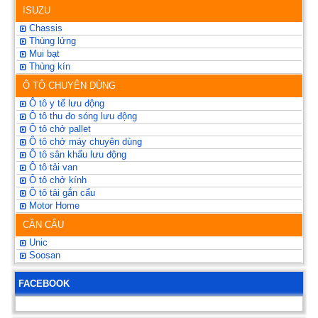
ISUZU
Chassis
Thùng lửng
Mui bạt
Thùng kín
Ô TÔ CHUYÊN DÙNG
Ô tô y tế lưu động
Ô tô thu đo sóng lưu động
Ô tô chở pallet
Ô tô chở máy chuyên dùng
Ô tô sân khấu lưu động
Ô tô tải van
Ô tô chở kính
Ô tô tải gắn cẩu
Motor Home
CẦN CẨU
Unic
Soosan
FACEBOOK