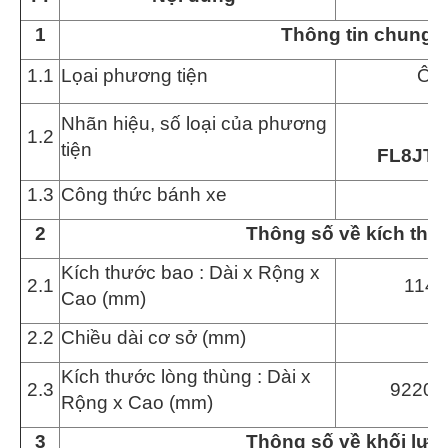
1
Th
ô
ng tin chung
1.1
Lọai phương tiện
Ô t
Nhãn hiệu, số loại của phương
1.2
tiện
FL8JT
1.3
Công thức bánh xe
2
Th
ô
ng số về kích thư
Kích thước bao : Dài x Rộng x
2.1
1142
Cao (mm)
2.2
Chiều dài cơ sở (mm)
Kích thước
lòng thùng
: Dài x
2.
3
9220 
Rộng x Cao (mm)
3
Th
ô
ng số về khối lượ