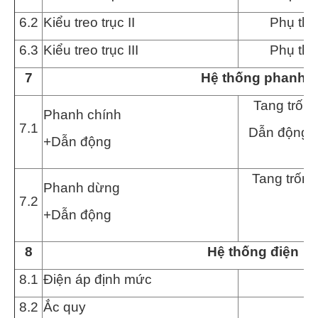
6
.2
Kiểu treo trục II
Phụ thu
6.3
Kiểu treo trục II
I
Phụ thu
7
Hệ thống phanh
Tang trống
Phanh ch
í
nh
7
.1
Dẫn động th
+Dẫn động
Tang trống,
Phanh dừng
7
.2
+Dẫn động
8
Hệ thống điện
8
.1
Điện áp định mức
8
.2
Ắc quy
1