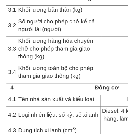
3.1
Khối lượng bản thân (k
g
)
Số người cho phép chở
kể cả
3.
2
người lái
(người)
Khối lượng hàng hóa chuyên
3.3
chở cho phép tham gia giao
thông (kg)
Khối lượng toàn bộ cho phép
3.4
tham gia giao th
ô
ng
(kg)
4
Động cơ
4
.1
Tên nhà sản xuất và kiểu loại
H
Diesel,
4 kỳ
4
.2
Loại nhiên liệu, số kỳ, số xilanh
hàng, làm 
3
4.3
Dung tích xi lanh (cm
)