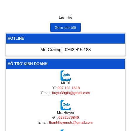
Liên hệ
Xem chi tiết
HOTLINE
Mr. Cường:
0942 915 188
HỖ TRỢ KINH DOANH
Mr Tú
ĐT:
097 181 1618
Email:
huytu89gth@gmail.com
Ms. Huyền
ĐT:
0972579840
Email:
thanhhuyenutc@gmail.com