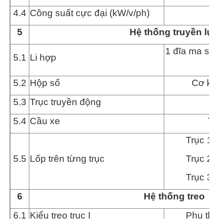
4
.
4
Công suất cực đại (kW/v/ph)
5
Hệ thống truyền lực
1 đ
ĩa ma sát
5
.1
Li hợp
t
5
.2
Hộp số
Cơ kh
5
.
3
Trục truyền động
T
5.4
Cầu xe
Tr
Trục 1:
5.5
Lốp trên từng trục
Trục 2:
Trục 3:
6
Hệ thống treo
6
.1
Kiểu treo trục I
Phụ thu