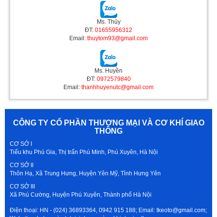
Ms. Thủy
ĐT:
01655956312
Email:
thuytom93@gmail.com
Ms. Huyền
ĐT:
0972579840
Email:
thanhhuyenutc@gmail.com
CÔNG TY CỔ PHẦN THƯƠNG MẠI VÀ CƠ KHÍ GIAO
THÔNG
CƠ SỞ I
Tiểu khu Phú Gia, Thị trấn Phú Minh, Phú Xuyên, Hà Nội
CƠ SỞ II
Thôn Hạ, Xã Trung Hưng, Huyện Yên Mỹ, Tỉnh Hưng Yên
CƠ SỞ III
Xã Phú Cường, Huyện Phú Xuyên, Thành phố Hà Nội
Điện thoại: HN - (024) 36893364, 0942 915 188; Email: tkeoto@gmail.com;