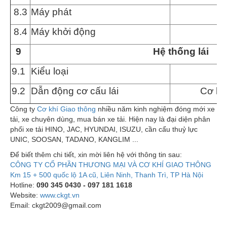
8
.3
M
á
y ph
á
t
8.4
Máy khởi động
9
Hệ thống lái
9
.1
Kiểu loại
Tr
9
.2
Dẫn động cơ cấu lái
Cơ khí
Công ty
Cơ khí Giao thông
nhiều năm kinh nghiệm đóng mới xe
tải, xe chuyên dùng, mua bán xe tải. Hiện nay là đại diện phân
phối xe tải HINO, JAC, HYUNDAI, ISUZU, cần cẩu thuỷ lực
UNIC, SOOSAN, TADANO, KANGLIM ...
Để biết thêm chi tiết, xin mời liên hệ với thông tin sau:
CÔNG TY CỔ PHẦN THƯƠNG MẠI VÀ CƠ KHÍ GIAO THÔNG
Km 15 + 500 quốc lộ 1A cũ, Liên Ninh, Thanh Trì, TP Hà Nội
Hotline:
090 345 0430 - 097 181 1618
Website:
www.ckgt.vn
Email: ckgt2009@gmail.com