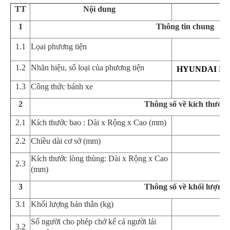
TT
Nội dung
1
Th
ô
ng tin chung
1.1
Lọai phương tiện
Ô
1.2
Nhãn hiệu, số loại của phương tiện
HYUNDAI NE
1.3
Công thức bánh xe
2
Th
ô
ng số về kích thước
2.1
Kích thước bao : Dài x Rộng x Cao (mm)
5
2.2
Chiều dài cơ sở (mm)
Kích thước lòng thùng: Dài x Rộng
x Cao
2.
3
3
(mm)
3
Th
ô
ng số về khối lượng
3.1
Khối lượng bản thân (k
g
)
Số người cho phép chở
kể cả người lái
3.
2