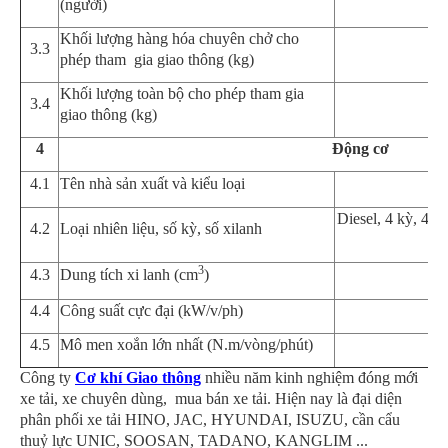
(người)
Khối lượng hàng hóa chuyên chở cho
3.3
phép tham gia giao thông (kg)
Khối lượng toàn bộ cho phép tham gia
3.4
giao th
ô
ng
(kg)
4
Động cơ
4
.1
Tên nhà sản xuất và kiểu loại
Diesel,
4 kỳ, 4
xy
4
.2
Loại nhiên liệu, số kỳ, số xilanh
3
4.3
Dung tích xi lanh (cm
)
4
.
4
Công suất cực đại (kW/v/ph)
4.5
Mô men xoắn lớn nhất (
N.m/vòng/phút)
Công ty
Cơ khí Giao thông
nhiều năm kinh nghiệm đóng mới
xe tải, xe chuyên dùng, mua bán xe tải. Hiện nay là đại diện
phân phối xe tải HINO, JAC, HYUNDAI, ISUZU, cần cẩu
thuỷ lực UNIC, SOOSAN, TADANO, KANGLIM ...