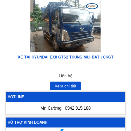
XE TẢI HYUNDAI EX8 GTS2 THÙNG MUI BẠT | CKGT
Liên hệ
Xem chi tiết
HOTLINE
Mr. Cường:
0942 915 188
HỖ TRỢ KINH DOANH