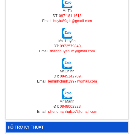
Mr Tú
ĐT:
097 181 1618
Email:
huytu89gth@gmail.com
Ms. Huyền
ĐT:
0972579840
Email:
thanhhuyenutc@gmail.com
Mr.Chính
ĐT:
0945142709
Email:
leminhchinh1997@gmail.com
Mr. Mạnh
ĐT:
0848002323
Email:
phungmanhutc57@gmail.com
HỖ TRỢ KỸ THUẬT