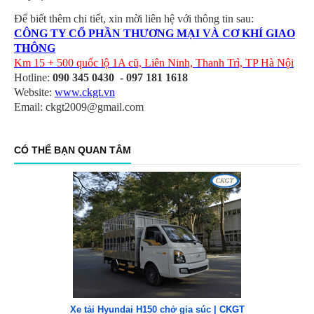
Để biết thêm chi tiết, xin mời liên hệ với thông tin sau:
CÔNG TY CỔ PHẦN THƯƠNG MẠI VÀ CƠ KHÍ GIAO
THÔNG
Km 15 + 500 quốc lộ 1A cũ, Liên Ninh, Thanh Trì, TP Hà Nội
Hotline:
090 345 0430 - 097 181 1618
Website:
www.ckgt.vn
Email: ckgt2009@gmail.com
CÓ THỂ BẠN QUAN TÂM
Xe tải Hyundai H150 chở gia súc | CKGT