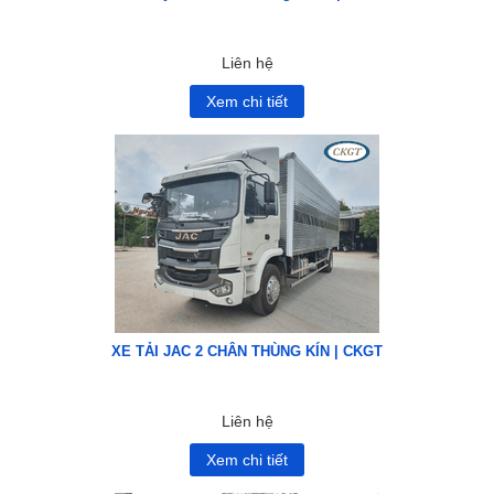
Liên hệ
Xem chi tiết
XE TẢI JAC 2 CHÂN THÙNG KÍN | CKGT
Liên hệ
Xem chi tiết