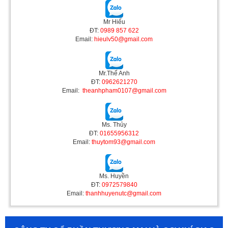
Mr Hiếu
ĐT:
0989 857 622
Email:
hieulv50@gmail.com
Mr.Thế Anh
ĐT:
0962621270
Email:
theanhpham0107@gmail.com
Ms. Thủy
ĐT:
01655956312
Email:
thuytom93@gmail.com
Ms. Huyền
ĐT:
0972579840
Email:
thanhhuyenutc@gmail.com