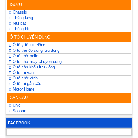
ISUZU
Chassis
Thùng lửng
Mui bạt
Thùng kín
Ô TÔ CHUYÊN DÙNG
Ô tô y tế lưu động
Ô tô thu đo sóng lưu động
Ô tô chở pallet
Ô tô chở máy chuyên dùng
Ô tô sân khấu lưu động
Ô tô tải van
Ô tô chở kính
Ô tô tải gắn cẩu
Motor Home
CẦN CẨU
Unic
Soosan
FACEBOOK