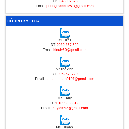
ĐT:
0848002323
Email:
phungmanhutc57@gmail.com
HỖ TRỢ KỸ THUẬT
Mr Hiếu
ĐT:
0989 857 622
Email:
hieulv50@gmail.com
Mr.Thế Anh
ĐT:
0962621270
Email:
theanhpham0107@gmail.com
Ms. Thủy
ĐT:
01655956312
Email:
thuytom93@gmail.com
Ms. Huyền