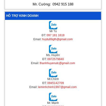
Mr. Cường:
0942 915 188
HỖ TRỢ KINH DOANH
Mr Tú
ĐT:
097 181 1618
Email:
huytu89gth@gmail.com
Ms. Huyền
ĐT:
0972579840
Email:
thanhhuyenutc@gmail.com
Mr.Chính
ĐT:
0945142709
Email:
leminhchinh1997@gmail.com
Mr. Mạnh