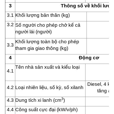
3
Th
ô
ng số về khối lượ
3.1
Khối lượng bản thân (k
g
)
3.
2
Số người cho phép chở
kể cả
người lái
(người)
Khối lượng toàn bộ cho phép
3.3
tham gia giao th
ô
ng
(kg)
4
Động cơ
Tên nhà sản xuất và kiểu loại
4
.1
Diesel, 4 kỳ
4
.2
Loại nhiên liệu, số kỳ, số xilanh
tăng áp
3
4.3
Dung tích xi lanh (cm
)
4.4
Công suất cực đại (kW/v/ph)