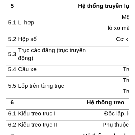
5
Hệ thống truyền lực
Một 
5
.1
Li hợp
lò xo màn
5
.2
Hộp số
Cơ khí 
Trục các đăng (trục truyền
5.3
L
động)
5.4
Cầu xe
Trục
Trục
5.5
Lốp trên từng trục
Trục
6
Hệ thống treo
6
.1
Kiểu treo trục I
Độc lập, lò
6
.2
Kiểu treo trục II
Phụ thuộc, n