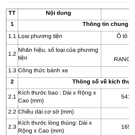
TT
Nội dung
1
Th
ô
ng tin chung
1.1
Lọai phương tiện
Ô tô s
Nhãn hiệu, số loại của phương
1.2
tiện
RANGE
1.3
Công thức bánh xe
2
Th
ô
ng số về kích thư
Kích thước bao : Dài x Rộng x
2.1
5410
Cao (mm)
2.2
Chiều dài cơ sở (mm)
Kích thước lòng thùng
: Dài x
2.3
1650
Rộng x Cao (mm
)