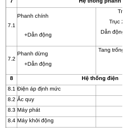
7
Hệ thống phanh
Trục
Phanh ch
í
nh
Trục 2:
7
.1
Dẫn động t
+Dẫn động
Tang trống,
Phanh dừng
7
.2
+Dẫn động
8
Hệ thống điện
8
.1
Điện áp định mức
8
.2
Ắc quy
1
8
.3
M
á
y ph
á
t
8.4
Máy khởi động