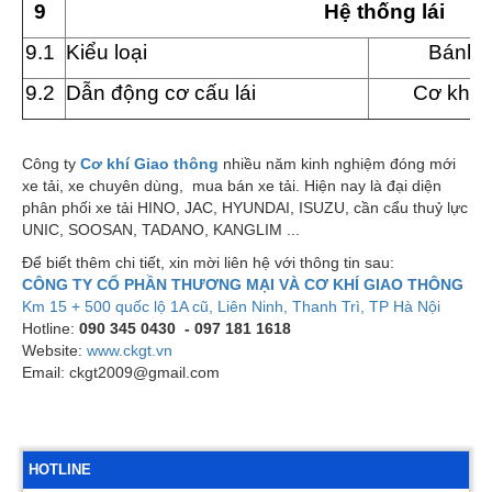
9
Hệ thống lái
9
.1
Kiểu loại
Bánh r
9
.2
Dẫn động cơ cấu lái
Cơ khí c
Công ty
Cơ khí Giao thông
nhiều năm kinh nghiệm đóng mới
xe tải, xe chuyên dùng, mua bán xe tải. Hiện nay là đại diện
phân phối xe tải HINO, JAC, HYUNDAI, ISUZU, cần cẩu thuỷ lực
UNIC, SOOSAN, TADANO, KANGLIM ...
Để biết thêm chi tiết, xin mời liên hệ với thông tin sau:
CÔNG TY CỔ PHẦN THƯƠNG MẠI VÀ CƠ KHÍ GIAO THÔNG
Km 15 + 500 quốc lộ 1A cũ, Liên Ninh, Thanh Trì, TP Hà Nội
Hotline:
090 345 0430 - 097 181 1618
Website:
www.ckgt.vn
Email: ckgt2009@gmail.com
HOTLINE