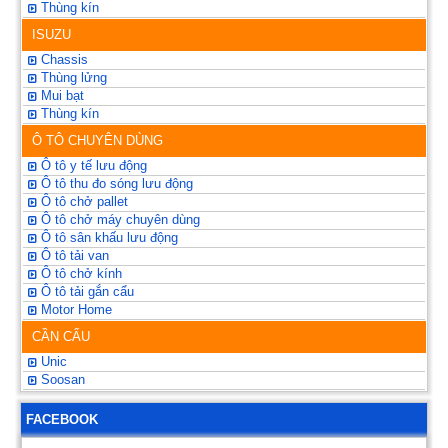
Thùng kín
ISUZU
Chassis
Thùng lửng
Mui bạt
Thùng kín
Ô TÔ CHUYÊN DÙNG
Ô tô y tế lưu động
Ô tô thu đo sóng lưu động
Ô tô chở pallet
Ô tô chở máy chuyên dùng
Ô tô sân khấu lưu động
Ô tô tải van
Ô tô chở kính
Ô tô tải gắn cẩu
Motor Home
CẦN CẨU
Unic
Soosan
FACEBOOK