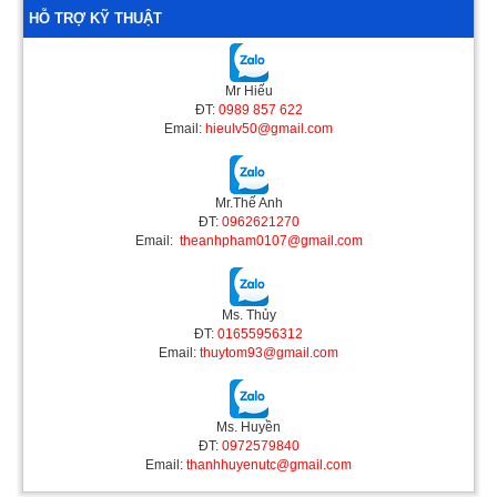
HỖ TRỢ KỸ THUẬT
Mr Hiếu
ĐT:
0989 857 622
Email:
hieulv50@gmail.com
Mr.Thế Anh
ĐT:
0962621270
Email:
theanhpham0107@gmail.com
Ms. Thủy
ĐT:
01655956312
Email:
thuytom93@gmail.com
Ms. Huyền
ĐT:
0972579840
Email:
thanhhuyenutc@gmail.com