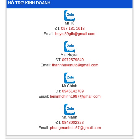
HỖ TRỢ KINH DOANH
Mr Tú
ĐT:
097 181 1618
Email:
huytu89gth@gmail.com
Ms. Huyền
ĐT:
0972579840
Email:
thanhhuyenutc@gmail.com
Mr.Chính
ĐT:
0945142709
Email:
leminhchinh1997@gmail.com
Mr. Mạnh
ĐT:
0848002323
Email:
phungmanhutc57@gmail.com