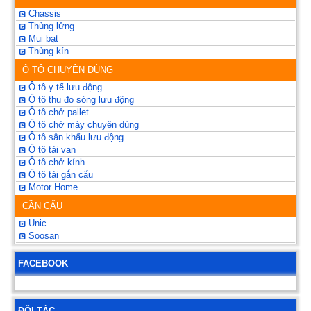
Chassis
Thùng lửng
Mui bạt
Thùng kín
Ô TÔ CHUYÊN DÙNG
Ô tô y tế lưu động
Ô tô thu đo sóng lưu động
Ô tô chở pallet
Ô tô chở máy chuyên dùng
Ô tô sân khấu lưu động
Ô tô tải van
Ô tô chở kính
Ô tô tải gắn cẩu
Motor Home
CẦN CẨU
Unic
Soosan
FACEBOOK
ĐỐI TÁC