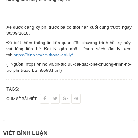
Xe được đăng ký phí trước bạ có thời hạn cuối cùng trước ngày
30/09/2018.
Để biết thêm thông tin liên quan đến chương trình hỗ trợ này,
vui lòng liên hệ Đại lý gần nhất. Danh sách đại lý xem
tại:
https://hino.vn/he-thong-dai-ly/
( Nguồn https://hino.vn/tin-tuc/uu-dai-dac-biet-chuong-trinh-ho-
tro-phi-truoc-ba-n5653.html)
TAGS:
CHIA SẺ BÀI VIẾT
VIẾT BÌNH LUẬN