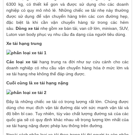
6300 kg, có thiết kế gọn và được sử dụng cho các doanh
nghiệp có quy mô nhỏ lẻ. Những chiếc xe tải nhẹ này thường
được sử dụng để vận chuyển hàng trên các con đường hẹp,
đặc biệt là khi cần vận chuyển hàng từ trong các hẻm
sâu.
Dòng xe tải
nhẹ gồm xe bán tải, van cỡ lớn, minivan, SUV,
Luton van body phục vụ nhu cầu đa dạng của người tiêu dùng.
Xe tải hạng trung
Các loại xe tải
hạng trung ra đời như sự cứu cánh cho các
doanh nghiệp có nhu cầu vận chuyển hàng hóa ở mức lớn và
xe tải hạng nhẹ không thể đáp ứng được.
Cuối cùng là xe tải hạng nặng
Đây là những chiếc xe tải có trọng lượng rất lớn. Chúng được
dùng cho mục đích vận tải đường dài với sức mạnh vận tải và
độ bền bỉ cao. Tuy nhiên, tùy vào chất lượng đường sá của các
quốc gia sẽ có quy định khác nhau về trọng lượng lớn nhất của
xe tải hạng nặng được phép lưu thông trên đường.
Ngoài cách phân loại xe tải theo trọng tải thì người ta còn phân