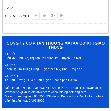
TAGS:
CHIA SẺ BÀI VIẾT
CÔNG TY CỔ PHẦN THƯƠNG MẠI VÀ CƠ KHÍ GIAO
THÔNG
CƠ SỞ I
Tiểu khu Phú Gia, Thị trấn Phú Minh, Phú Xuyên, Hà Nội
CƠ SỞ II
Thôn Hạ, Xã Trung Hưng, Huyện Yên Mỹ, Tỉnh Hưng Yên
CƠ SỞ III
Xã Phú Cường, Huyện Phú Xuyên, Thành phố Hà Nội
Điện thoại: HN - (024) 36893364, 0942 915 188; Email: tkeoto@gmail.com;
Website: ckgt.vn và ototaiviet.com và cokhiotogiaothong.com
Mã số doanh nghiệp: 0103563332 do Sở Kế hoạch và Đầu tư TP. Hà Nội
cấp lần đầu ngày 14/03/2009.