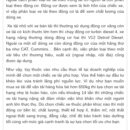
loại theo động cơ. Động cơ được xem là linh hồn của chiếc xe,
vì vậy phân loại xe tải theo động cơ là để xem chất lượng của
dòng xe.
Xe tải nhỏ với xe bán tải thì thường sử dụng động cơ xăng còn
xe tải có kích thước lớn hơn thì chạy động cơ turbin diesel 4, xe
hạng nặng thường dùng động cơ hai thì V12 Detroil Diesel.
Ngoài ra một số dòng xe còn dùng động cơ của một hãng thứ
ba như CAT, Cummins… Bên cạnh đó, việc phân loại theo một
vài tiêu chí thương hiệu, xuất xứ (ngoại nhập, nội địa) cũng
được áp dụng.
Như vậy, tùy thuộc vào nhu cầu thực tế tại doanh nghiệp của
mình để chọn một chiếc xe tải phù hợp. Vừa thể hiện sự đầu tư
khéo léo vừa tránh lãng phí nguồn lực. Ví dụ như bạn muốn
mua xe tải để vận tải hàng hóa bé hơn 650kg thì lựa chọn xe tải
hạng nhẹ là hoàn hảo, còn nếu khoảng 14 tấn thì những chiếc
xe tải hạng nặng sẽ đảm nhận việc khó khăn như một người
anh lớn thực thụ. Dù chọn chiếc xe thuộc phân khúc nào thì một
động cơ bền bỉ, chất lượng; thiết kế hợp lí, thẩm mĩ; nột thất
ngoại thất sang trọng, đẳng cấp; chế độ bảo hành bảo dưỡng
tốt cùng với mức giá cạnh tranh là sự lựa chọn tối ưu cho bạn.